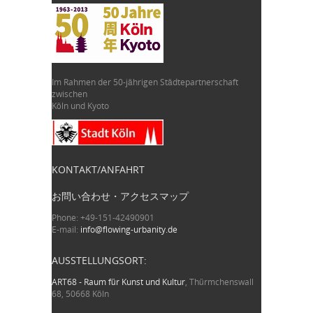
Im Rahmen der 50-jährigen Städtepartnerschaft
zwischen
Köln und Kyoto
KONTAKT/ANFAHRT
お問い合わせ・アクセスマップ
Phone: +49-151-42490901
E-mail:
info@flowing-urbanity.de
AUSSTELLUNGSORT:
ART68 - Raum für Kunst und Kultur
, Thürmchenswall
68, 50668 Köln